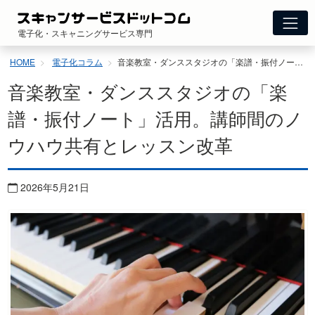
コ
ン
電子化・スキャニングサービス専門
テ
ン
HOME
電子化コラム
音楽教室・ダンススタジオの「楽譜・振付ノート」活用。講師間のノウハウ共有とレッスン改革
ツ
へ
音楽教室・ダンススタジオの「楽
ス
キ
譜・振付ノート」活用。講師間のノ
ッ
ウハウ共有とレッスン改革
プ
2026年5月21日