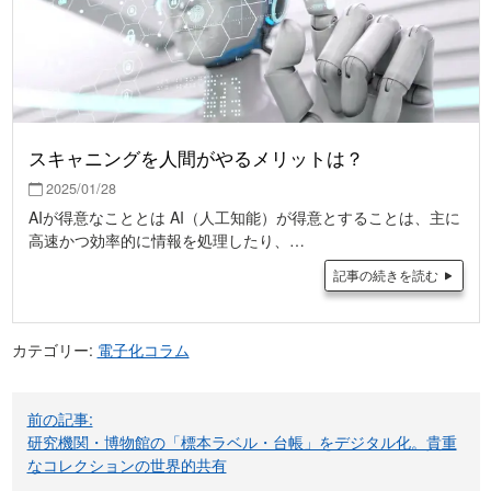
スキャニングを人間がやるメリットは？
2025/01/28
AIが得意なこととは AI（人工知能）が得意とすることは、主に
高速かつ効率的に情報を処理したり、…
記事の続きを読む
カテゴリー:
電子化コラム
投
前の記事:
稿
研究機関・博物館の「標本ラベル・台帳」をデジタル化。貴重
なコレクションの世界的共有
ナ