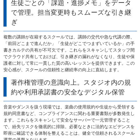
生徒ごとの「課題・進捗メモ」をデータ
で管理。担当変更時もスムーズな引き継
ぎ
複数の講師が在籍するスクールでは、講師の交代や急な代講の際、
「前回どこまで進んだか」「生徒がどこでつまずいているか」の手
書きカルテの共有が不可欠です。これらをスキャンしてスタッフ間
でクラウド共有しておけば、引き継ぎの漏れがなくなり、生徒や保
護者に対して常に一貫した質の高いレッスンを提供できます。この
安心感が、スクールの信頼性と継続率の向上に直結します。
著作権管理の意識向上。スタジオ内の規
約や利用承諾書の安全なデジタル保管
音楽やダンスを扱う現場では、楽曲の使用規約や生徒から受領する
規約同意書など、コンプライアンスに関わる重要書類が多数発生し
ます。これらをスキャンして安全なサーバーで一元管理すること
で、紛失リスクを徹底的に排除。必要なときに法的なエビデンスを
即座に確認できる体制を整えることは、健全で信頼されるスクール
運営の基盤となります。