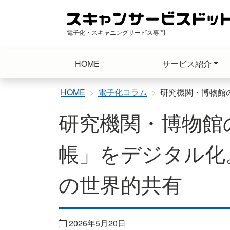
コ
ン
テ
電子化・スキャニングサービス専門
ン
ツ
HOME
サービス紹介
へ
ス
キ
HOME
電子化コラム
研究機関・博物館
ッ
研究機関・博物館
プ
帳」をデジタル化
の世界的共有
2026年5月20日