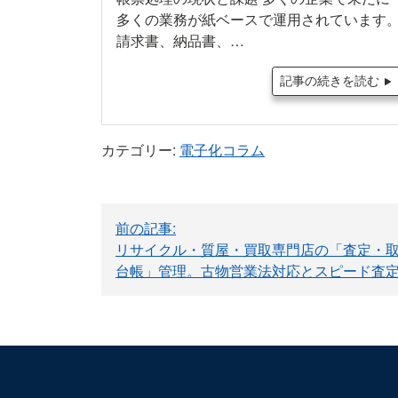
多くの業務が紙ベースで運用されています
請求書、納品書、…
記事の続きを読む
カテゴリー:
電子化コラム
投
前の記事:
稿
リサイクル・質屋・買取専門店の「査定・
台帳」管理。古物営業法対応とスピード査
ナ
ビ
ゲ