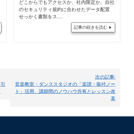
どこからでもアクセスか、社内限定か。自社
。
のセキュリティ規約に合わせたデータ配置
せっかく書類をス…
記事の続きを読む
次の記事:
取引
音楽教室・ダンススタジオの「楽譜・振付ノー
定
ト」活用。講師間のノウハウ共有とレッスン改
革