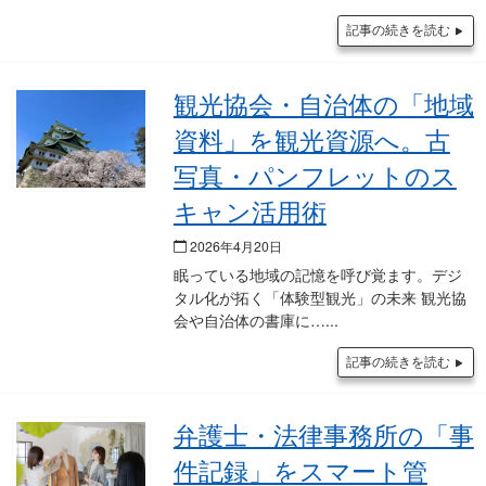
記事の続きを読む
観光協会・自治体の「地域
資料」を観光資源へ。古
写真・パンフレットのス
キャン活用術
2026年4月20日
眠っている地域の記憶を呼び覚ます。デジ
タル化が拓く「体験型観光」の未来 観光協
会や自治体の書庫に…
記事の続きを読む
弁護士・法律事務所の「事
件記録」をスマート管