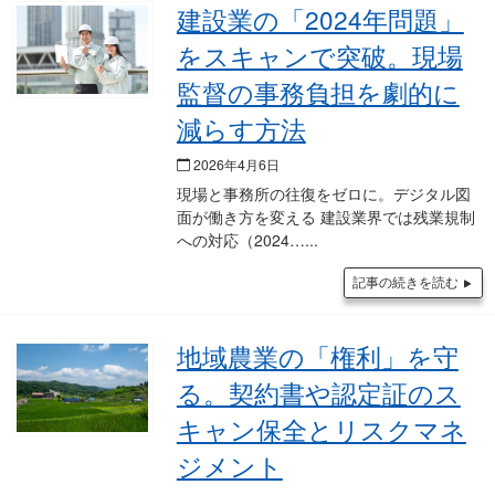
建設業の「2024年問題」
をスキャンで突破。現場
監督の事務負担を劇的に
減らす方法
2026年4月6日
現場と事務所の往復をゼロに。デジタル図
面が働き方を変える 建設業界では残業規制
への対応（2024…
記事の続きを読む
地域農業の「権利」を守
る。契約書や認定証のス
キャン保全とリスクマネ
ジメント