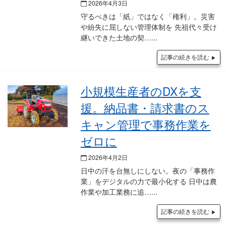
2026年4月3日
守るべきは「紙」ではなく「権利」。災害
や紛失に屈しない管理体制を 先祖代々受け
継いできた土地の契…
記事の続きを読む
小規模生産者のDXを支
援。納品書・請求書のス
キャン管理で事務作業を
ゼロに
2026年4月2日
日中の汗を台無しにしない。夜の「事務作
業」をデジタルの力で最小化する 日中は農
作業や加工業務に追…
記事の続きを読む