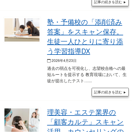
記事の続きを読む
塾・予備校の「添削済み
答案」をスキャン保存。
生徒一人ひとりに寄り添
う学習指導DX
2026年4月23日
過去の弱点を可視化し、志望校合格への最
短ルートを提示する 教育現場において、生
徒が提出したテスト…
記事の続きを読む
理美容・エステ業界の
「顧客カルテ」スキャン
活用。カウンセリングの