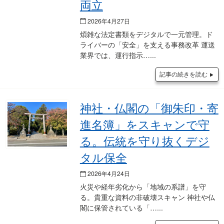
両立
2026年4月27日
煩雑な法定書類をデジタルで一元管理。ド
ライバーの「安全」を支える事務改革 運送
業界では、運行指示…
記事の続きを読む
神社・仏閣の「御朱印・寄
進名簿」をスキャンで守
る。伝統を守り抜くデジ
タル保全
2026年4月24日
火災や経年劣化から「地域の系譜」を守
る。貴重な資料の非破壊スキャン 神社や仏
閣に保管されている「…