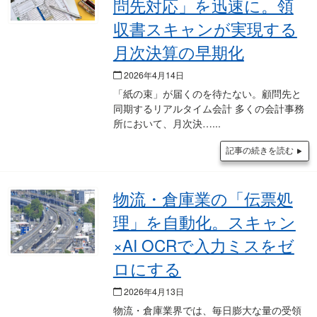
問先対応」を迅速に。領
収書スキャンが実現する
月次決算の早期化
2026年4月14日
「紙の束」が届くのを待たない。顧問先と
同期するリアルタイム会計 多くの会計事務
所において、月次決…
記事の続きを読む
物流・倉庫業の「伝票処
理」を自動化。スキャン
×AI OCRで入力ミスをゼ
ロにする
2026年4月13日
物流・倉庫業界では、毎日膨大な量の受領