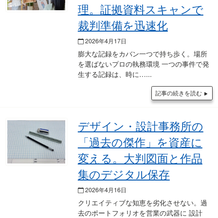
理。証拠資料スキャンで
裁判準備を迅速化
2026年4月17日
膨大な記録をカバン一つで持ち歩く。場所
を選ばないプロの執務環境 一つの事件で発
生する記録は、時に…
記事の続きを読む
デザイン・設計事務所の
「過去の傑作」を資産に
変える。大判図面と作品
集のデジタル保存
2026年4月16日
クリエイティブな知恵を劣化させない。過
去のポートフォリオを営業の武器に 設計