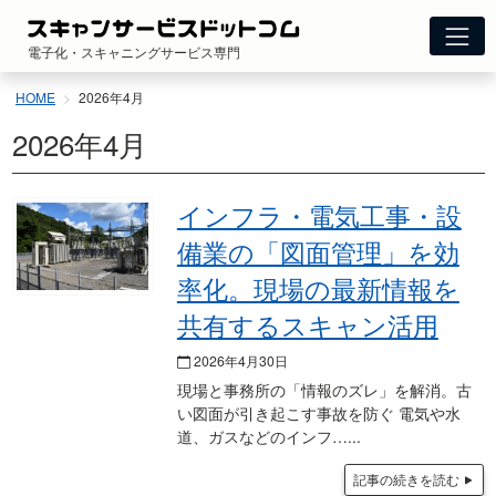
コ
ン
電子化・スキャニングサービス専門
テ
ン
HOME
2026年4月
ツ
へ
2026年4月
ス
キ
ッ
インフラ・電気工事・設
プ
備業の「図面管理」を効
率化。現場の最新情報を
共有するスキャン活用
2026年4月30日
現場と事務所の「情報のズレ」を解消。古
い図面が引き起こす事故を防ぐ 電気や水
道、ガスなどのインフ…
記事の続きを読む