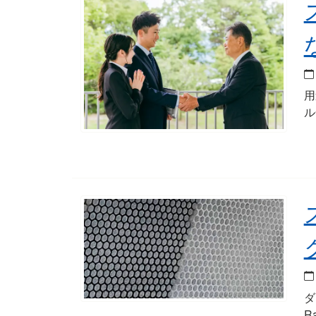
用
ル
ダ
R