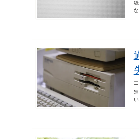
紙
な
進
い