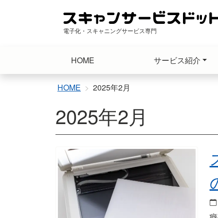
コ
ン
テ
電子化・スキャニングサービス専門
ン
ツ
HOME
サービス紹介
へ
ス
キ
HOME
2025年2月
ッ
2025年2月
プ
癖