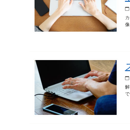
カ
像
解
で