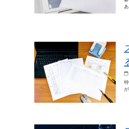
あ
特
が