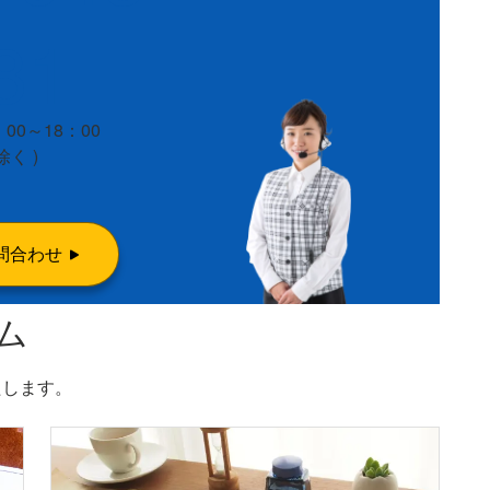
81
00～18：00
除く )
問合わせ
ム
たします。