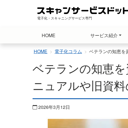
コ
ン
テ
電子化・スキャニングサービス専門
ン
ツ
HOME
サービス紹介
へ
ス
キ
HOME
電子化コラム
ベテランの知恵を
ッ
ベテランの知恵を
プ
ニュアルや旧資料
2026年3月12日