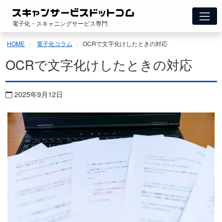
コ
ン
電子化・スキャニングサービス専門
テ
ン
HOME
電子化コラム
OCRで文字化けしたときの対応
ツ
へ
OCRで文字化けしたときの対応
ス
キ
ッ
2025年9月12日
プ