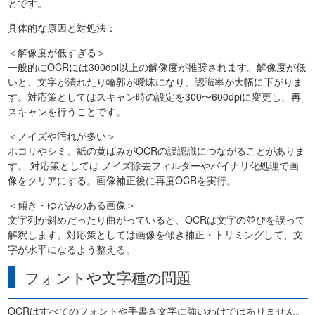
とです。
具体的な原因と対処法：
＜解像度が低すぎる＞
一般的にOCRには300dpi以上の解像度が推奨されます。解像度が低
いと、文字が潰れたり輪郭が曖昧になり、認識率が大幅に下がりま
す。対応策としてはスキャン時の設定を300〜600dpiに変更し、再
スキャンを行うことです。
＜ノイズや汚れが多い＞
ホコリやシミ、紙の黄ばみがOCRの誤認識につながることがありま
す。 対応策としては ノイズ除去フィルターやバイナリ化処理で画
像をクリアにする。画像補正後に再度OCRを実行。
＜傾き・ゆがみのある画像＞
文字列が斜めだったり曲がっていると、OCRは文字の並びを誤って
解釈します。対応策としては画像を傾き補正・トリミングして、文
字が水平になるよう整える。
フォントや文字種の問題
OCRはすべてのフォントや手書き文字に強いわけではありません。