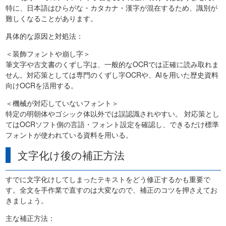
特に、日本語はひらがな・カタカナ・漢字が混在するため、識別が
難しくなることがあります。
具体的な原因と対処法：
＜装飾フォントや崩し字＞
筆文字や古文書のくずし字は、一般的なOCRでは正確に読み取れま
せん。対応策としては専門のくずし字OCRや、AIを用いた歴史資料
向けOCRを活用する。
＜機械が対応していないフォント＞
特定の明朝体やゴシック体以外では誤認識されやすい。 対応策とし
てはOCRソフト側の言語・フォント設定を確認し、できるだけ標準
フォントが使われている資料を用いる。
文字化け後の補正方法
すでに文字化けしてしまったテキストをどう修正するかも重要で
す。全文を手作業で直すのは大変なので、補正のコツを押さえてお
きましょう。
主な補正方法：