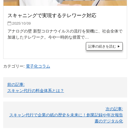
スキャニングで実現するテレワーク対応
2025/10/09
アナログの壁 新型コロナウイルスの流行を契機に、社会全体で
加速したテレワーク。今や一時的な措置で…
記事の続きを読む
カテゴリー:
電子化コラム
投
前の記事:
稿
スキャン代行の料金体系とは？
ナ
ビ
次の記事:
スキャン代行で企業の紙の歴史を未来に！創業記録や年次報告
ゲ
書のデジタル化
ー