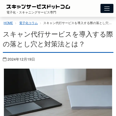
コ
ン
電子化・スキャニングサービス専門
テ
ン
HOME
電子化コラム
スキャン代行サービスを導入する際の落とし穴と対策法とは？
ツ
へ
スキャン代行サービスを導入する際
ス
キ
の落とし穴と対策法とは？
ッ
プ
2024年12月19日