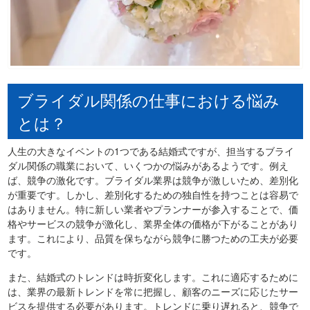
ブライダル関係の仕事における悩み
とは？
人生の大きなイベントの1つである結婚式ですが、担当するブライ
ダル関係の職業において、いくつかの悩みがあるようです。例え
ば、競争の激化です。ブライダル業界は競争が激しいため、差別化
が重要です。しかし、差別化するための独自性を持つことは容易で
はありません。特に新しい業者やプランナーが参入することで、価
格やサービスの競争が激化し、業界全体の価格が下がることがあり
ます。これにより、品質を保ちながら競争に勝つための工夫が必要
です。
また、結婚式のトレンドは時折変化します。これに適応するために
は、業界の最新トレンドを常に把握し、顧客のニーズに応じたサー
ビスを提供する必要があります。トレンドに乗り遅れると、競争で