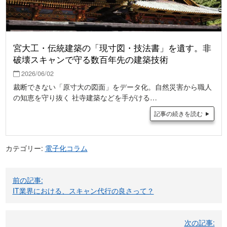
宮大工・伝統建築の「現寸図・技法書」を遺す。非
破壊スキャンで守る数百年先の建築技術
2026/06/02
裁断できない「原寸大の図面」をデータ化。自然災害から職人
の知恵を守り抜く 社寺建築などを手がける…
記事の続きを読む
カテゴリー:
電子化コラム
投
前の記事:
稿
IT業界における、スキャン代行の良さって？
ナ
ビ
次の記事: