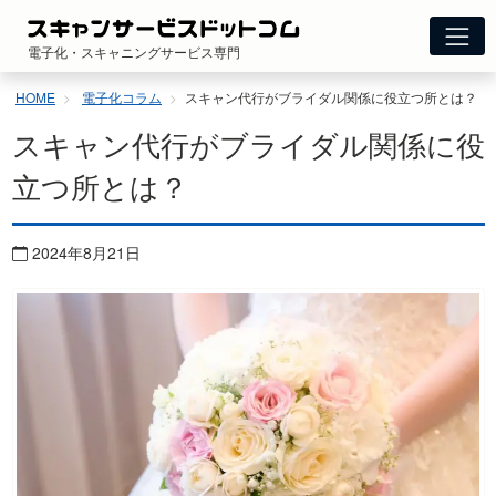
コ
ン
電子化・スキャニングサービス専門
テ
ン
HOME
電子化コラム
スキャン代行がブライダル関係に役立つ所とは？
ツ
へ
スキャン代行がブライダル関係に役
ス
キ
立つ所とは？
ッ
プ
2024年8月21日