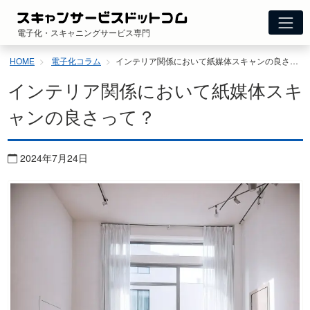
コ
ン
電子化・スキャニングサービス専門
テ
ン
HOME
電子化コラム
インテリア関係において紙媒体スキャンの良さって？
ツ
へ
インテリア関係において紙媒体スキ
ス
キ
ャンの良さって？
ッ
プ
2024年7月24日