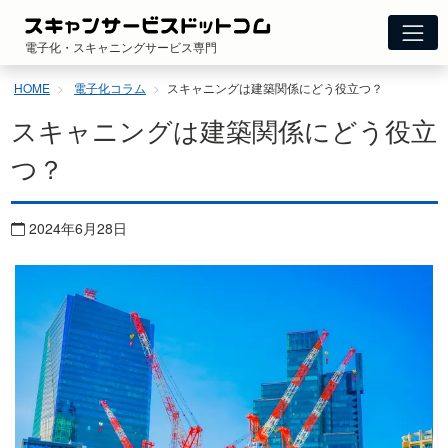
コ
ン
電子化・スキャニングサービス専門
テ
ン
HOME
電子化コラム
スキャニングは建築関係にどう役立つ？
ツ
へ
スキャニングは建築関係にどう役立
ス
キ
つ？
ッ
プ
2024年6月28日